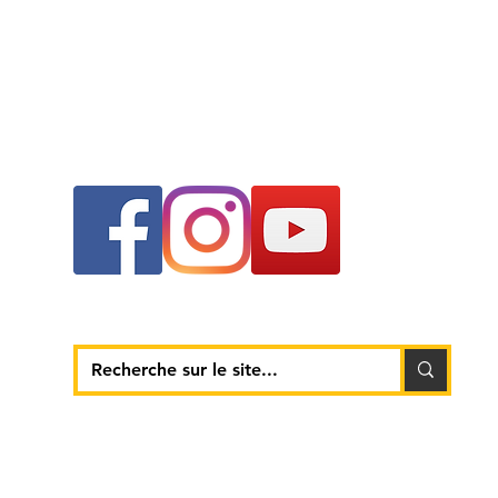
SUIVEZ-NOUS !
© 2020 Copyright CAL Karaté - l'Haÿ-les-Roses - Tous droits
réservés