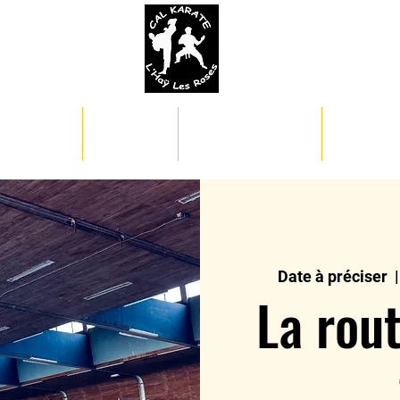
AGENDA
GRADES
COMPETITIONS
LE KARA
Date à préciser
  |
La rou