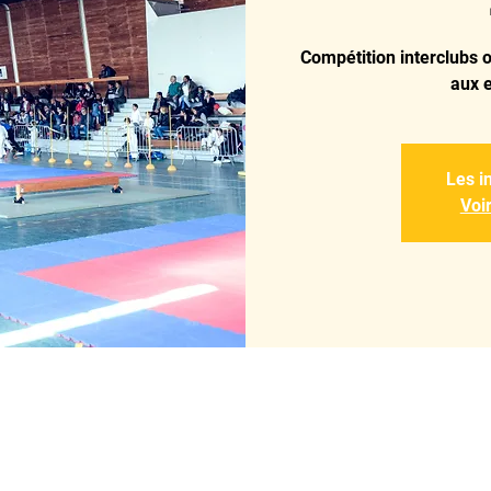
Compétition interclubs 
aux e
Les i
Voi