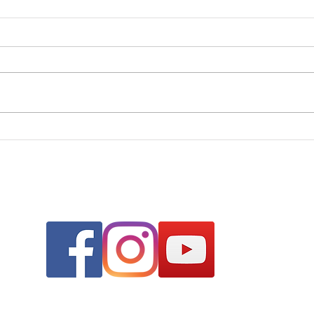
Plus 
1er dan pour Jérémy Pin et Pierre
Bernard
SUIVEZ-NOUS !