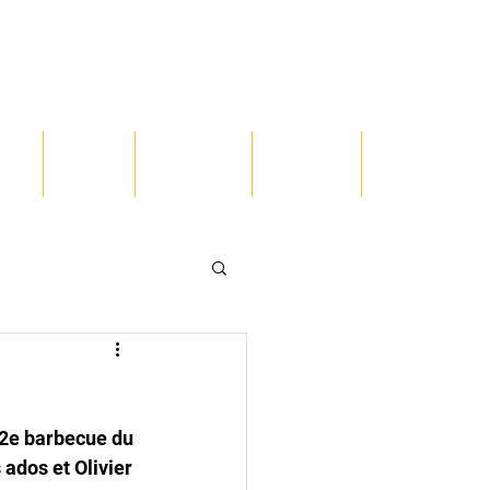
TE
BLOG
PHOTOS
VIDEOS
CONTACT
e 2e barbecue du 
ados et Olivier 