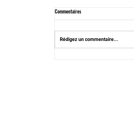
Commentaires
Rédigez un commentaire...
Rendez-vous à la fête des sports !
COORDONNEES
Siège social :
42 Avenue du Général de Gaulle
94240 L'Haÿ-les-Roses
France