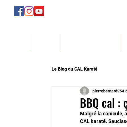
ACCUEIL
LE CLUB
COURS/INSCRIPTIONS
Le Blog du CAL Karaté
pierrebernard954
6
BBQ cal : 
Malgré la canicule, a
CAL karaté. Saucisse